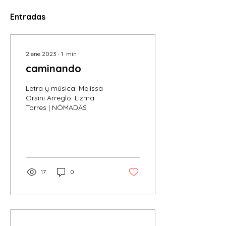
Entradas
2 ene 2023
∙
1
min
caminando
Letra y música: Melissa
Orsini Arreglo: Lizma
Torres | NÖMADÄS
17
0