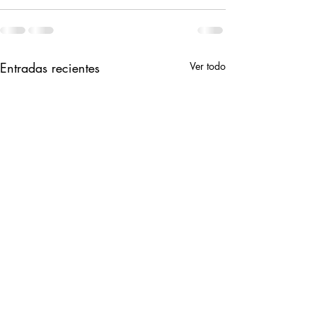
Entradas recientes
Ver todo
guasábara
baldío